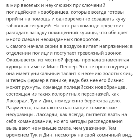
в мир веселых и неуклюжих приключений
полицейских новобранцев, которые всегда готовы
прийти на помощь и одновременно создавать кучу
забавных ситуаций. На этот раз команде предстоит
разгадать загадку похищенной курицы, что обещает
много смеха и неожиданных поворотов.
С самого начала серии в воздухе витает напряжение: в
отделении полиции поступает тревожный звонок.
Оказывается, из местной фермы пропала знаменитая
курица по имени Мисс Пеппер. Это не просто курица –
она имеет уникальный талант к несению золотых яиц,
и теперь фермер в панике, ведь без нее его бизнес
может рухнуть. Команда полицейских новобранцев,
состоящая из таких колоритных персонажей, как
Лассарди, Тук и Дин, немедленно берется за дело.
Разумеется, начинаются настоящие комические
несуразицы. Лассарди, как всегда, пытается взять на
себя командование, но его методы расследования
вызывают не меньше смеха, чем уважения. Тем
временем Тук и Дин, несмотря на свой комичный вид,