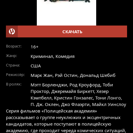
СКАЧАТЬ
Возраст:
16+
Жанр:
Криминал
,
Комедия
Страна:
США
Режиссёр:
Марк Жан, Рэй Остин, Дональд Шебиб
В ролях:
Мэтт Борленджи
,
Род Кроуфорд
,
Тоби
Проктор
,
Джеремайя Биркетт
,
Хезер
Кэмпбелл
,
Кристин Гонзалес
,
Тони Лонго
,
П. Дж. Оклен
,
Джо Флаэрти
,
Майкл Уинслоу
Серия фильмов «Полицейская академия»
рассказывает о группе неуклюжих и эксцентричных
кандидатов, которые поступают в полицейскую
академию, где проходит череда комических ситуаций,