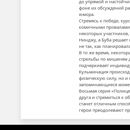
до упрямой и настойчив
фоне их обсуждений р
юмора.
Стремясь к победе, ку
комичными провалами. 
некоторых участников,
Нинджу, а Буба решает
не так, как планировал
В то же время, некото
стрельбы по мишеням д
подчеркивает индивиду
Кульминация происходи
физическую силу, но и
запоминающиеся момен
Восьмая серия «Полице
друга и стремиться к о
станет отличным спосо
герои преодолевают пр