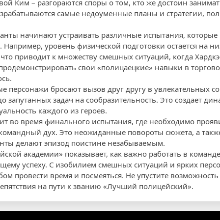
ой Ким – разгораются споры о том, кто же достоин занимат
азрабатываются самые недоуменные планы и стратегии, по
рсанты начинают устраивать различные испытания, которые
Например, уровень физической подготовки остается на ни
 что приводит к множеству смешных ситуаций, когда Хардкэ
 продемонстрировать свои «полицаецкие» навыки в торговом
ось.
рые персонажи бросают вызов друг другу в увлекательных с
о запутанных задач на сообразительность. Это создает ди
альность каждого из героев.
т во время финального испытания, где необходимо прояви
 командный дух. Это неожиданные повороты сюжета, а также
ты делают эпизод поистине незабываемым.
йской академии» показывает, как важно работать в команде
бщему успеху. С изобилием смешных ситуаций и ярких персо
бом провести время и посмеяться. Не упустите возможность
епятствия на пути к званию «Лучший полицейский».