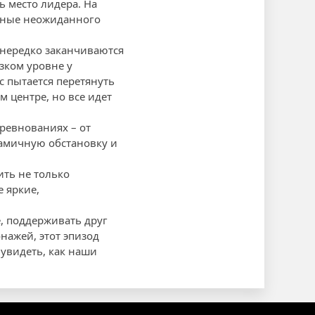
ь место лидера. На
лные неожиданного
 нередко заканчиваются
зком уровне у
с пытается перетянуть
 центре, но все идет
оревнованиях – от
намичную обстановку и
ть не только
 яркие,
, поддерживать друг
нажей, этот эпизод
 увидеть, как наши