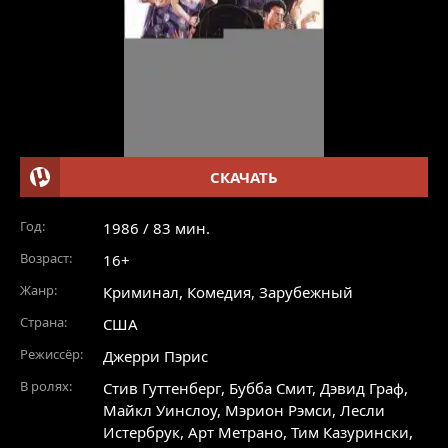
СКАЧАТЬ
Год:
1986 / 83 мин.
Возраст:
16+
Жанр:
Криминал
,
Комедия
,
Зарубежный
Страна:
США
Режиссёр:
Джерри Пэрис
В ролях:
Стив Гуттенберг
,
Бубба Смит
,
Дэвид Граф
,
Майкл Уинслоу
,
Мэрион Рэмси
,
Лесли
Истербрук
,
Арт Метрано
,
Тим Казурински
,